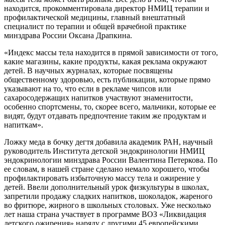
находится, прокомментировала директор НМИЦ терапии и
профилактической медицины, главный внештатный
специалист по терапии и общей врачебной практике
минздрава России Оксана Драпкина.
«Индекс массы тела находится в прямой зависимости от того,
какие магазины, какие продукты, какая реклама окружают
детей. В научных журналах, которые посвящены
общественному здоровью, есть публикации, которые прямо
указывают на то, что если в рекламе чипсов или
сахаросодержащих напитков участвуют знаменитости,
особенно спортсмены, то, скорее всего, мальчики, которые ее
видят, будут отдавать предпочтение таким же продуктам и
напиткам».
Ложку меда в бочку дегтя добавила академик РАН, научный
руководитель Института детской эндокринологии НМИЦ
эндокринологии минздрава России Валентина Петеркова. По
ее словам, в нашей стране сделано немало хорошего, чтобы
профилактировать избыточную массу тела и ожирение у
детей. Ввели дополнительный урок физкультуры в школах,
запретили продажу сладких напитков, шоколадок, жареного
во фритюре, жирного в школьных столовых. Уже несколько
лет наша страна участвует в программе ВОЗ «Ликвидация
детского ожирения» наряду с другими 45 европейскими