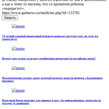
а как к чему-то милому, что со временем ребенок
«перерастет».
https://www.gubnews.ru/medicine.php?id=133781
Закрыть
74-летний главный внештатный психиатр-нарколог получил срок, но дело его
торжествует
Почему как только холодает, антибиотики пропадают из российских аптек?
Парламентарии готовят закон, который поможет навести порядок с больничным
питанием
Народный фронт выяснил, кто виноват в том, что инновационные лекарства не
доходят до пациентов