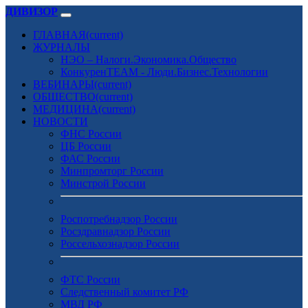
ДИВИЗОР
ГЛАВНАЯ
(current)
ЖУРНАЛЫ
НЭО – Налоги.Экономика.Общество
КонкуренTEAM - Люди.Бизнес.Технологии
ВЕБИНАРЫ
(current)
ОБЩЕСТВО
(current)
МЕДИЦИНА
(current)
НОВОСТИ
ФНС России
ЦБ России
ФАС России
Минпромторг России
Минстрой России
Роспотребнадзор России
Росздравнадзор России
Россельхознадзор России
ФТС России
Следственный комитет РФ
МВД РФ