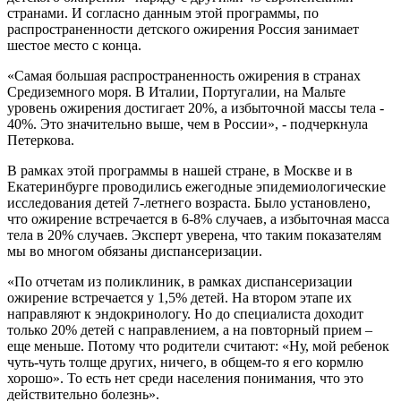
странами. И согласно данным этой программы, по
распространенности детского ожирения Россия занимает
шестое место с конца.
«Самая большая распространенность ожирения в странах
Средиземного моря. В Италии, Португалии, на Мальте
уровень ожирения достигает 20%, а избыточной массы тела -
40%. Это значительно выше, чем в России», - подчеркнула
Петеркова.
В рамках этой программы в нашей стране, в Москве и в
Екатеринбурге проводились ежегодные эпидемиологические
исследования детей 7-летнего возраста. Было установлено,
что ожирение встречается в 6-8% случаев, а избыточная масса
тела в 20% случаев. Эксперт уверена, что таким показателям
мы во многом обязаны диспансеризации.
«По отчетам из поликлиник, в рамках диспансеризации
ожирение встречается у 1,5% детей. На втором этапе их
направляют к эндокринологу. Но до специалиста доходит
только 20% детей с направлением, а на повторный прием –
еще меньше. Потому что родители считают: «Ну, мой ребенок
чуть-чуть толще других, ничего, в общем-то я его кормлю
хорошо». То есть нет среди населения понимания, что это
действительно болезнь».