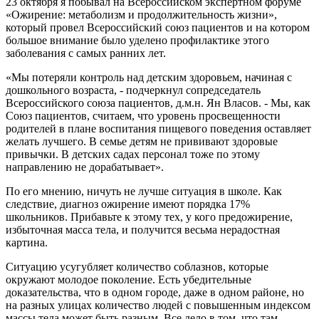
23 октября я побывал на Всероссийском экспертном форуме
«Ожирение: метаболизм и продолжительность жизни»,
который провел Всероссийский союз пациентов и на котором
большое внимание было уделено профилактике этого
заболевания с самых ранних лет.
«Мы потеряли контроль над детским здоровьем, начиная с
дошкольного возраста, - подчеркнул сопредседатель
Всероссийского союза пациентов, д.м.н. Ян Власов. - Мы, как
Союз пациентов, считаем, что уровень просвещенности
родителей в плане воспитания пищевого поведения оставляет
желать лучшего. В семье детям не прививают здоровые
привычки. В детских садах персонал тоже по этому
направлению не дорабатывает».
По его мнению, ничуть не лучше ситуация в школе. Как
следствие, диагноз ожирение имеют порядка 17%
школьников. Прибавьте к этому тех, у кого предожирение,
избыточная масса тела, и получится весьма нерадостная
картина.
Ситуацию усугубляет количество соблазнов, которые
окружают молодое поколение. Есть убедительные
доказательства, что в одном городе, даже в одном районе, но
на разных улицах количество людей с повышенным индексом
массы тела может быть разным. Все дело в том, что там