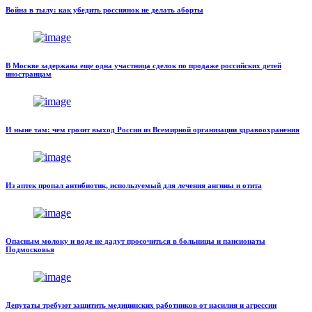
Война в тылу: как убедить россиянок не делать аборты
В Москве задержана еще одна участница сделок по продаже российских детей
иностранцам
И ныне там: чем грозит выход России из Всемирной организации здравоохранения
Из аптек пропал антибиотик, используемый для лечения ангины и отита
Опасным молоку и воде не дадут просочиться в больницы и пансионаты
Подмосковья
Депутаты требуют защитить медицинских работников от насилия и агрессии