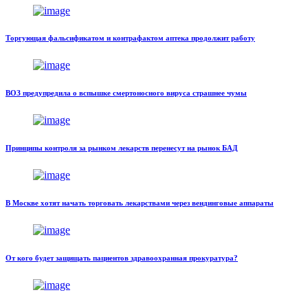
Торгующая фальсификатом и контрафактом аптека продолжит работу
ВОЗ предупредила о вспышке смертоносного вируса страшнее чумы
Принципы контроля за рынком лекарств перенесут на рынок БАД
В Москве хотят начать торговать лекарствами через вендинговые аппараты
От кого будет защищать пациентов здравоохранная прокуратура?