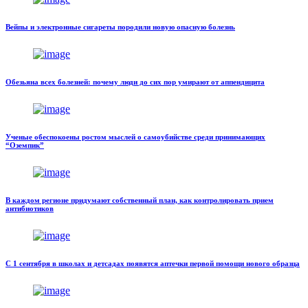
Вейпы и электронные сигареты породили новую опасную болезнь
Обезьяна всех болезней: почему люди до сих пор умирают от аппендицита
Ученые обеспокоены ростом мыслей о самоубийстве среди принимающих
“Оземпик”
В каждом регионе придумают собственный план, как контролировать прием
антибиотиков
С 1 сентября в школах и детсадах появятся аптечки первой помощи нового образца