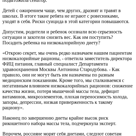
подытожила сенатор.
Детей с ожирением чаще, чем других, дразнят и травят в
школах. В итоге такие ребята не играют с ровесниками,
уходят в себя. Риски суицида в этой категории повышаются.
Допустим, родители и ребенок осознали всю серьезность
ситуации и захотели снизить вес. Как им поступить?
Посадить ребенка на низкокалорийную диету?
«Открою секрет, мы очень редко назначаем нашим пациентам
низкокалорийные рационы, - ответила заместитель директора
ФИЦ питания, главный специалист Департамента
здравоохранения Москвы Антонина Стародубова. - Как
правило, они не могут быть им назначены по разным
медицинским показаниям. Кроме того, мы сталкиваемся с
негативным влиянием низкокалорийных рационов: снижение
качества жизни, потеря мышечной массы тела, дефицит
витаминов, микроэлементов, плохая переносимость холода,
запоры, депрессии, низкая приверженность к такому
рациону».
Наконец по завершению диеты крайне высок риск
рикошетного набора массы тела, подчеркнула эксперт.
Впрочем, россияне морят себя диетами, следуют советам