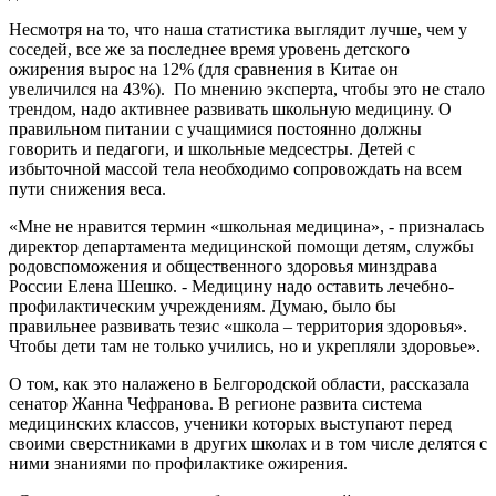
Несмотря на то, что наша статистика выглядит лучше, чем у
соседей, все же за последнее время уровень детского
ожирения вырос на 12% (для сравнения в Китае он
увеличился на 43%). По мнению эксперта, чтобы это не стало
трендом, надо активнее развивать школьную медицину. О
правильном питании с учащимися постоянно должны
говорить и педагоги, и школьные медсестры. Детей с
избыточной массой тела необходимо сопровождать на всем
пути снижения веса.
«Мне не нравится термин «школьная медицина», - призналась
директор департамента медицинской помощи детям, службы
родовспоможения и общественного здоровья минздрава
России Елена Шешко. - Медицину надо оставить лечебно-
профилактическим учреждениям. Думаю, было бы
правильнее развивать тезис «школа – территория здоровья».
Чтобы дети там не только учились, но и укрепляли здоровье».
О том, как это налажено в Белгородской области, рассказала
сенатор Жанна Чефранова. В регионе развита система
медицинских классов, ученики которых выступают перед
своими сверстниками в других школах и в том числе делятся с
ними знаниями по профилактике ожирения.