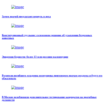
Зачем врачей предлагают вернуть в цеха
Конституционный суд вынес соломоново решение об усыплении бездомных
животных
Эпидемия бедности: более 13 млн россиян малоимущие
Родители погибшего младенца возмущены приговором врачам роддома и будут его
обжаловать
В Москве возобновили дополнительное тестирование кандидатов на врачебные
должности