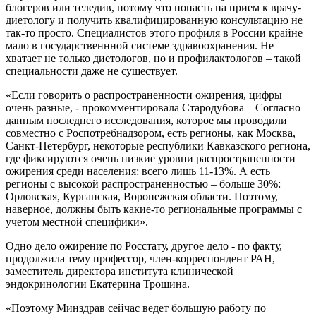
блогеров или теледив, потому что попасть на прием к врачу-
диетологу и получить квалифицированную консультацию не
так-то просто. Специалистов этого профиля в России крайне
мало в государственнной системе здравоохранения. Не
хватает не только диетологов, но и профилактологов – такой
специальности даже не существует.
«Если говорить о распространенности ожирения, цифры
очень разные, - прокомментировала Стародубова – Согласно
данным последнего исследования, которое мы проводили
совместно с Роспотребнадзором, есть регионы, как Москва,
Санкт-Петербург, некоторые республики Кавказского региона,
где фиксируются очень низкие уровни распространенности
ожирения среди населения: всего лишь 11-13%. А есть
регионы с высокой распространенностью – больше 30%:
Орловская, Курганская, Воронежская области. Поэтому,
наверное, должны быть какие-то региональные программы с
учетом местной специфики».
Одно дело ожирение по Росстату, другое дело - по факту,
продолжила тему профессор, член-корреспондент РАН,
заместитель директора института клинической
эндокринологии Екатерина Трошина.
«Поэтому Минздрав сейчас ведет большую работу по