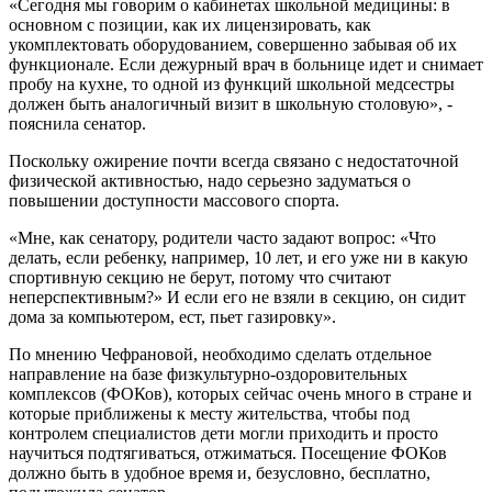
«Сегодня мы говорим о кабинетах школьной медицины: в
основном с позиции, как их лицензировать, как
укомплектовать оборудованием, совершенно забывая об их
функционале. Если дежурный врач в больнице идет и снимает
пробу на кухне, то одной из функций школьной медсестры
должен быть аналогичный визит в школьную столовую», -
пояснила сенатор.
Поскольку ожирение почти всегда связано с недостаточной
физической активностью, надо серьезно задуматься о
повышении доступности массового спорта.
«Мне, как сенатору, родители часто задают вопрос: «Что
делать, если ребенку, например, 10 лет, и его уже ни в какую
спортивную секцию не берут, потому что считают
неперспективным?» И если его не взяли в секцию, он сидит
дома за компьютером, ест, пьет газировку».
По мнению Чефрановой, необходимо сделать отдельное
направление на базе физкультурно-оздоровительных
комплексов (ФОКов), которых сейчас очень много в стране и
которые приближены к месту жительства, чтобы под
контролем специалистов дети могли приходить и просто
научиться подтягиваться, отжиматься. Посещение ФОКов
должно быть в удобное время и, безусловно, бесплатно,