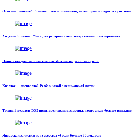
Опасное “лечение”: 5 новых схем мошенников, на которые попадаются россияне
Ходячие больные: Минздрав раскрыл итоги лекарственного эксперимента
Новое сито для частных клиник: Минэкономразвития против
Красное — прекрасно? Разбор новой американской диеты
Трудный возраст: ВОЗ призывает уделять здоровью подростков больше внимания
Январская зачистка: из госреестра убрали больше 70 лекарств