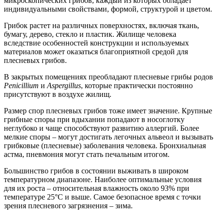
микроскопических грибов, каждый из которых обладает
индивидуальными свойствами, формой, структурой и цветом.
Грибок растет на различных поверхностях, включая ткань,
бумагу, дерево, стекло и пластик. Жилище человека
вследствие особенностей конструкции и используемых
материалов может оказаться благоприятной средой для
плесневых грибов.
В закрытых помещениях преобладают плесневые грибы родов
Penicillium
и
Aspergillus
, которые практически постоянно
присутствуют в воздухе жилищ.
Размер спор плесневых грибов тоже имеет значение. Крупные
грибные споры при вдыхании попадают в носоглотку
неглубоко и чаще способствуют развитию аллергий. Более
мелкие споры – могут достигать легочных альвеол и вызывать
грибковые (плесневые) заболевания человека. Бронхиальная
астма, пневмония могут стать печальным итогом.
Большинство грибов в состоянии выживать в широком
температурном диапазоне. Наиболее оптимальные условия
для их роста – относительная влажность около 93% при
температуре 25°C и выше. Самое безопасное время с точки
зрения плесневого загрязнения – зима.