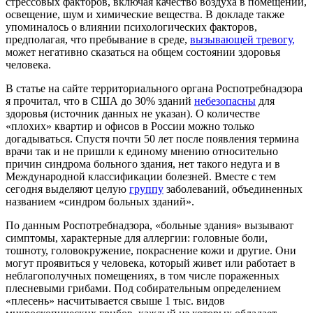
стрессовых факторов, включая качество воздуха в помещении,
освещение, шум и химические вещества. В докладе также
упоминалось о влиянии психологических факторов,
предполагая, что пребывание в среде,
вызывающей тревогу,
может негативно сказаться на общем состоянии здоровья
человека.
В статье на сайте территориального органа Роспотребнадзора
я прочитал, что в США до 30% зданий
небезопасны
для
здоровья (источник данных не указан). О количестве
«плохих» квартир и офисов в России можно только
догадываться. Спустя почти 50 лет после появления термина
врачи так и не пришли к единому мнению относительно
причин синдрома больного здания, нет такого недуга и в
Международной классификации болезней. Вместе с тем
сегодня выделяют целую
группу
заболеваний, объединенных
названием «синдром больных зданий».
По данным Роспотребнадзора, «больные здания» вызывают
симптомы, характерные для аллергии: головные боли,
тошноту, головокружение, покраснение кожи и другие. Они
могут проявиться у человека, который живет или работает в
неблагополучных помещениях, в том числе пораженных
плесневыми грибами. Под собирательным определением
«плесень» насчитывается свыше 1 тыс. видов