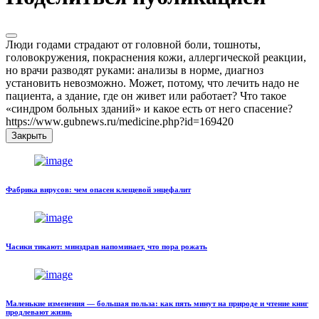
Люди годами страдают от головной боли, тошноты,
головокружения, покраснения кожи, аллергической реакции,
но врачи разводят руками: анализы в норме, диагноз
установить невозможно. Может, потому, что лечить надо не
пациента, а здание, где он живет или работает? Что такое
«синдром больных зданий» и какое есть от него спасение?
https://www.gubnews.ru/medicine.php?id=169420
Закрыть
Фабрика вирусов: чем опасен клещевой энцефалит
Часики тикают: минздрав напоминает, что пора рожать
Маленькие изменения — большая польза: как пять минут на природе и чтение книг
продлевают жизнь