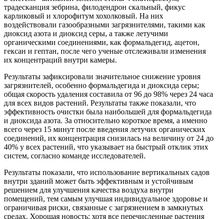
традесканция зебрина, филодендрон скальный, фикус
карликовый и хлорофитум хохолковый. На них
воздействовали газообразными загрязнителями, такими как
диоксид азота и диоксид серы, а также летучими
органическими соединениями, как формальдегид, ацетон,
гексан и гептан, после чего ученые отслеживали изменения
их концентраций внутри камеры.
Результаты зафиксировали значительное снижение уровня
загрязнителей, особенно формальдегида и диоксида серы;
общая скорость удаления составила от 96 до 98% через 24 часа
для всех видов растений. Результаты также показали, что
эффективность очистки была наибольшей для формальдегида
и диоксида азота. За относительно короткое время, а именно
всего через 15 минут после введения летучих органических
соединений, их концентрация снизилась на величину от 24 до
40% у всех растений, что указывает на быстрый отклик этих
систем, согласно команде исследователей.
Результаты показали, что использование вертикальных садов
внутри зданий может быть эффективным и устойчивым
решением для улучшения качества воздуха внутри
помещений, тем самым улучшая индивидуальное здоровье и
ограничивая риски, связанные с загрязнением в замкнутых
средах. Хорошая новость: хотя все перечисленные растения