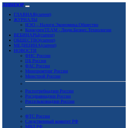
ДИВИЗОР
ГЛАВНАЯ
(current)
ЖУРНАЛЫ
НЭО – Налоги.Экономика.Общество
КонкуренTEAM - Люди.Бизнес.Технологии
ВЕБИНАРЫ
(current)
ОБЩЕСТВО
(current)
МЕДИЦИНА
(current)
НОВОСТИ
ФНС России
ЦБ России
ФАС России
Минпромторг России
Минстрой России
Роспотребнадзор России
Росздравнадзор России
Россельхознадзор России
ФТС России
Следственный комитет РФ
МВД РФ