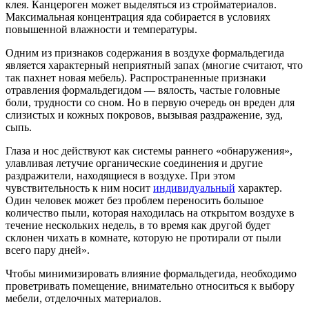
клея. Канцероген может выделяться из стройматериалов.
Максимальная концентрация яда собирается в условиях
повышенной влажности и температуры.
Одним из признаков содержания в воздухе формальдегида
является характерный неприятный запах (многие считают, что
так пахнет новая мебель). Распространенные признаки
отравления формальдегидом — вялость, частые головные
боли, трудности со сном. Но в первую очередь он вреден для
слизистых и кожных покровов, вызывая раздражение, зуд,
сыпь.
Глаза и нос действуют как системы раннего «обнаружения»,
улавливая летучие органические соединения и другие
раздражители, находящиеся в воздухе. При этом
чувствительность к ним носит
индивидуальный
характер.
Один человек может без проблем переносить большое
количество пыли, которая находилась на открытом воздухе в
течение нескольких недель, в то время как другой будет
склонен чихать в комнате, которую не протирали от пыли
всего пару дней».
Чтобы минимизировать влияние формальдегида, необходимо
проветривать помещение, внимательно относиться к выбору
мебели, отделочных материалов.