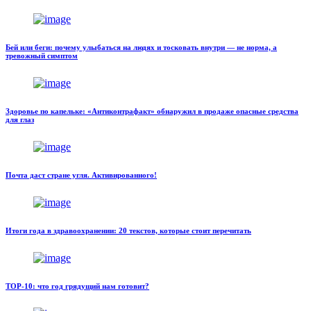
Бей или беги: почему улыбаться на людях и тосковать внутри — не норма, а
тревожный симптом
Здоровье по капельке: «Антиконтрафакт» обнаружил в продаже опасные средства
для глаз
Почта даст стране угля. Активированного!
Итоги года в здравоохранении: 20 текстов, которые стоит перечитать
TOP-10: что год грядущий нам готовит?