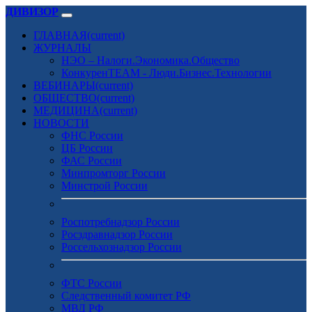
ДИВИЗОР
ГЛАВНАЯ
(current)
ЖУРНАЛЫ
НЭО – Налоги.Экономика.Общество
КонкуренTEAM - Люди.Бизнес.Технологии
ВЕБИНАРЫ
(current)
ОБЩЕСТВО
(current)
МЕДИЦИНА
(current)
НОВОСТИ
ФНС России
ЦБ России
ФАС России
Минпромторг России
Минстрой России
Роспотребнадзор России
Росздравнадзор России
Россельхознадзор России
ФТС России
Следственный комитет РФ
МВД РФ