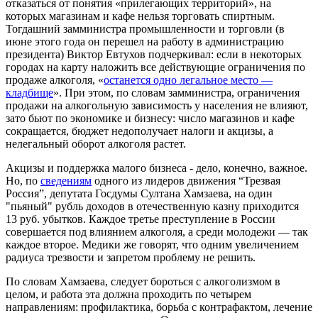
отказаться от понятия «прилегающих территорий», на
которых магазинам и кафе нельзя торговать спиртным.
Тогдашний замминистра промышленности и торговли (в
июне этого года он перешел на работу в администрацию
президента) Виктор Евтухов подчеркивал: если в некоторых
городах на карту наложить все действующие ограничения по
продаже алкоголя, «
останется одно легальное место —
кладбище
». При этом, по словам замминистра, ограничения
продажи на алкогольную зависимость у населения не влияют,
зато бьют по экономике и бизнесу: число магазинов и кафе
сокращается, бюджет недополучает налоги и акцизы, а
нелегальный оборот алкоголя растет.
Акцизы и поддержка малого бизнеса - дело, конечно, важное.
Но, по
сведениям
одного из лидеров движения “Трезвая
Россия”, депутата Госдумы Султана Хамзаева, на один
"пьяный" рубль доходов в отечественную казну приходится
13 руб. убытков. Каждое третье преступление в России
совершается под влиянием алкоголя, а среди молодежи — так
каждое второе. Медики же говорят, что одним увеличением
радиуса трезвости и запретом проблему не решить.
По словам Хамзаева, следует бороться с алкоголизмом в
целом, и работа эта должна проходить по четырем
направлениям: профилактика, борьба с контрафактом, лечение