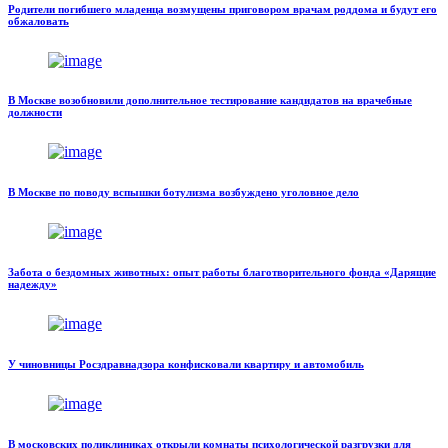
Родители погибшего младенца возмущены приговором врачам роддома и будут его
обжаловать
В Москве возобновили дополнительное тестирование кандидатов на врачебные
должности
В Москве по поводу вспышки ботулизма возбуждено уголовное дело
Забота о бездомных животных: опыт работы благотворительного фонда «Дарящие
надежду»
У чиновницы Росздравнадзора конфисковали квартиру и автомобиль
В московских поликлиниках открыли комнаты психологической разгрузки для