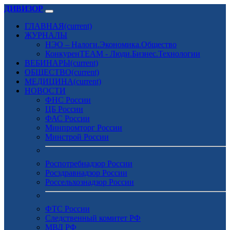
ДИВИЗОР
ГЛАВНАЯ
(current)
ЖУРНАЛЫ
НЭО – Налоги.Экономика.Общество
КонкуренTEAM - Люди.Бизнес.Технологии
ВЕБИНАРЫ
(current)
ОБЩЕСТВО
(current)
МЕДИЦИНА
(current)
НОВОСТИ
ФНС России
ЦБ России
ФАС России
Минпромторг России
Минстрой России
Роспотребнадзор России
Росздравнадзор России
Россельхознадзор России
ФТС России
Следственный комитет РФ
МВД РФ