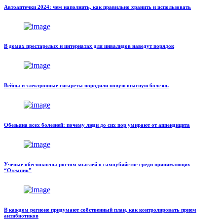
Автоаптечки 2024: чем наполнить, как правильно хранить и использовать
В домах престарелых и интернатах для инвалидов наведут порядок
Вейпы и электронные сигареты породили новую опасную болезнь
Обезьяна всех болезней: почему люди до сих пор умирают от аппендицита
Ученые обеспокоены ростом мыслей о самоубийстве среди принимающих
“Оземпик”
В каждом регионе придумают собственный план, как контролировать прием
антибиотиков