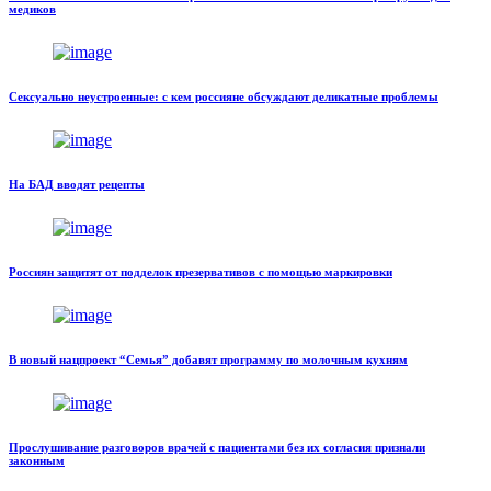
медиков
Сексуально неустроенные: с кем россияне обсуждают деликатные проблемы
На БАД вводят рецепты
Россиян защитят от подделок презервативов с помощью маркировки
В новый нацпроект “Семья” добавят программу по молочным кухням
Прослушивание разговоров врачей с пациентами без их согласия признали
законным