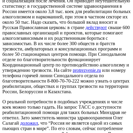
и социализация после лечения. Он приводит неутешительную
статистику: в государственной системе здравоохранения в
России имеется около 3,8 тыс. коек для реабилитации больных
алкоголизмом и наркоманией, при этом в частном секторе их
около 50 тыс. Надо сказать, что большой вклад вносит и
Русская Православная церковь: в стране
действуют
свыше 600
православных организаций и проектов, которые помогают
алкоголезависимым и их родственникам бороться с
зависимостью. В их числе более 300 обществ и братств
трезвости, амбулаторных и консультационных программ и
более 50 стационарных центров помощи. При Синодальном
отделе по благотворительности функционирует
Координационный центр по противодействию алкоголизму и
утверждению трезвости. На сайте
protrezvenie.ru
или номеру
телефона горячей линии Синодального отдела по
благотворительности 8-800-70-70-222 можно узнать о центрах
реабилитации, обществах и группах трезвости на территории
России, Белоруссии и Казахстана.
О реальной потребности в подобных учреждениях и числе
коек можно только гадать. На запрос ТАСС о доступности
реабилитационной помощи для таких больных Минздрав не
ответил. Зато заместитель министра здравоохранения Олег
Салагай
доложил
, что “Россия не является одной из самых
пьющих стран в мире”. По его словам, сейчас потребление