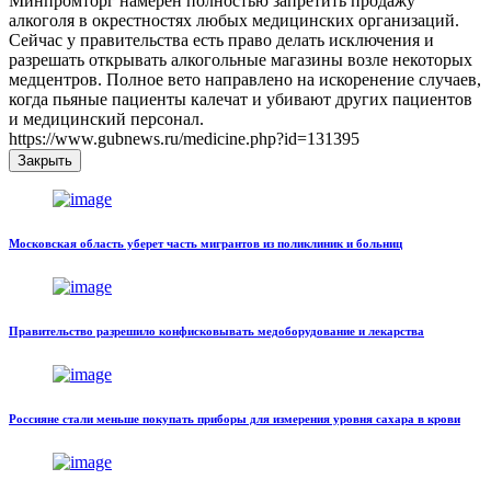
Минпромторг намерен полностью запретить продажу
алкоголя в окрестностях любых медицинских организаций.
Сейчас у правительства есть право делать исключения и
разрешать открывать алкогольные магазины возле некоторых
медцентров. Полное вето направлено на искоренение случаев,
когда пьяные пациенты калечат и убивают других пациентов
и медицинский персонал.
https://www.gubnews.ru/medicine.php?id=131395
Закрыть
Московская область уберет часть мигрантов из поликлиник и больниц
Правительство разрешило конфисковывать медоборудование и лекарства
Россияне стали меньше покупать приборы для измерения уровня сахара в крови