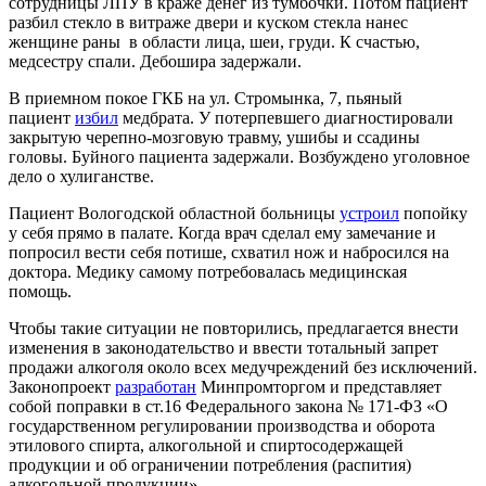
сотрудницы ЛПУ в краже денег из тумбочки. Потом пациент
разбил стекло в витраже двери и куском стекла нанес
женщине раны в области лица, шеи, груди. К счастью,
медсестру спали. Дебошира задержали.
В приемном покое ГКБ на ул. Стромынка, 7, пьяный
пациент
избил
медбрата. У потерпевшего диагностировали
закрытую черепно-мозговую травму, ушибы и ссадины
головы. Буйного пациента задержали. Возбуждено уголовное
дело о хулиганстве.
Пациент Вологодской областной больницы
устроил
попойку
у себя прямо в палате. Когда врач сделал ему замечание и
попросил вести себя потише, схватил нож и набросился на
доктора. Медику самому потребовалась медицинская
помощь.
Чтобы такие ситуации не повторились, предлагается внести
изменения в законодательство и ввести тотальный запрет
продажи алкоголя около всех медучреждений без исключений.
Законопроект
разработан
Минпромторгом и представляет
собой поправки в ст.16 Федерального закона № 171-ФЗ «О
государственном регулировании производства и оборота
этилового спирта, алкогольной и спиртосодержащей
продукции и об ограничении потребления (распития)
алкогольной продукции».