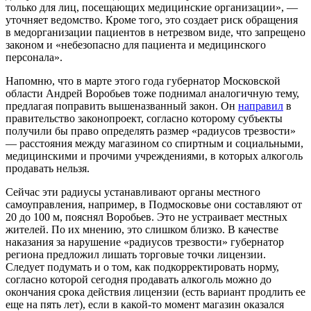
только для лиц, посещающих медицинские организации», —
уточняет ведомство. Кроме того, это создает риск обращения
в медорганизации пациентов в нетрезвом виде, что запрещено
законом и «небезопасно для пациента и медицинского
персонала».
Напомню, что в марте этого года губернатор Московской
области Андрей Воробьев тоже поднимал аналогичную тему,
предлагая поправить вышеназванный закон. Он
направил
в
правительство законопроект, согласно которому субъекты
получили бы право определять размер «радиусов трезвости»
— расстояния между магазином со спиртным и социальными,
медицинскими и прочими учреждениями, в которых алкоголь
продавать нельзя.
Сейчас эти радиусы устанавливают органы местного
самоуправления, например, в Подмосковье они составляют от
20 до 100 м, пояснял Воробьев. Это не устраивает местных
жителей. По их мнению, это слишком близко. В качестве
наказания за нарушение «радиусов трезвости» губернатор
региона предложил лишать торговые точки лицензии.
Следует подумать и о том, как подкорректировать норму,
согласно которой сегодня продавать алкоголь можно до
окончания срока действия лицензии (есть вариант продлить ее
еще на пять лет), если в какой-то момент магазин оказался