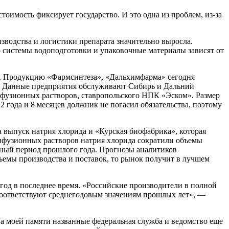
оимость фиксирует государство. И это одна из проблем, из-за
зводства и логистики препарата значительно выросла.
но системы водоподготовки и упаковочные материалы зависят от
ом. Продукцию «Фармсинтеза», «Дальхимфарма» сегодня
ия. Данные предприятия обслуживают Сибирь и Дальний
 инфузионных растворов, ставропольского НПК «Эском». Размер
2 года и 8 месяцев должник не погасил обязательства, поэтому
 выпуск натрия хлорида и «Курская биофабрика», которая
нфузионных растворов натрия хлорида сократили объемы
ичный период прошлого года. Прогнозы аналитиков
ъемы производства и поставок, то рынок получит в лучшем
 год в последнее время. «Российские производители в полной
 соответствуют среднегодовым значениям прошлых лет», —
на моей памяти названные федеральная служба и ведомство еще