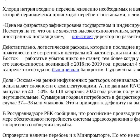
Хлорид натрия входит в перечень жизненно необходимых и важн
которой периодически происходят перебои с поставками, о чем
«Цена на физраствор зафиксирована государством и индексируе
Несмотря на то, что он не является высокотехнологичным, зат
иностранных поставщиков», —
объясняет
директор по развити
Действительно, логистические расходы, которые в последнее
практически не встретишь в центральной части страны или на
Восток — работать в убыток никто не станет, тем более когда
его задолженности, возникшей с 2016 по 2019 год, превысил 4
в апреле этого года он
был признан
банкротом. Суд ввел на за
Доля «Эскома» на рынке инфузионных растворов оценивалась н
испытывает сложности с комплектующими. А, по данным RNC P
выпуска на 40—50%. За I-III кварталы 2024 года рынок получи
неутешительные. Суммарная годовая потребность в физраствор
случае 37—38 млн упаковок. Это и приводит к дефициту на ры
В Росздравнадзоре РБК сообщили, что российские производител
мере обеспечивают потребность системы здравоохранения в фи
говорится в сообщении службы.
Опровергли наличие перебоев и в Минпромторге. Но это не но