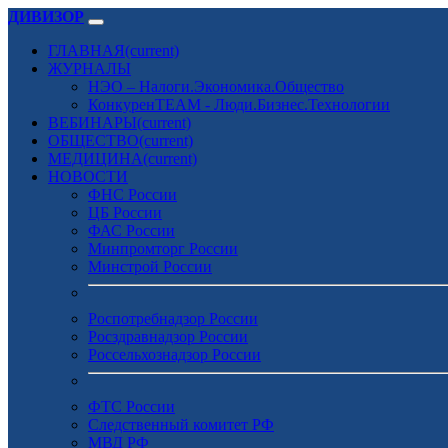
ДИВИЗОР
ГЛАВНАЯ
(current)
ЖУРНАЛЫ
НЭО – Налоги.Экономика.Общество
КонкуренTEAM - Люди.Бизнес.Технологии
ВЕБИНАРЫ
(current)
ОБЩЕСТВО
(current)
МЕДИЦИНА
(current)
НОВОСТИ
ФНС России
ЦБ России
ФАС России
Минпромторг России
Минстрой России
Роспотребнадзор России
Росздравнадзор России
Россельхознадзор России
ФТС России
Следственный комитет РФ
МВД РФ