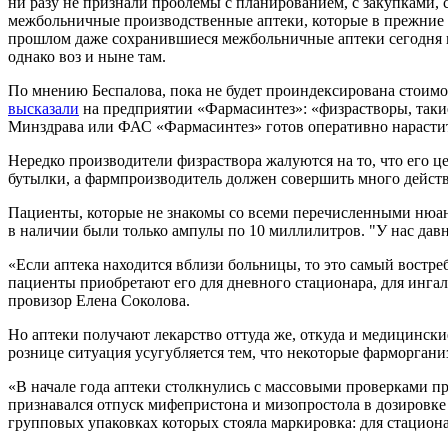
ни разу не признали проблемы с планированием, с закупками, 
межбольничные производственные аптеки, которые в прежние 
прошлом даже сохранившиеся межбольничные аптеки сегодня не
однако воз и ныне там.
По мнению Беспалова, пока не будет проиндексирована стоимос
высказали
на предприятии «Фармасинтез»: «физрастворы, такие
Минздрава или ФАС «Фармасинтез» готов оперативно нарастит
Нередко производители физраствора жалуются на то, что его ц
бутылки, а фармпроизводитель должен совершить много действи
Пациенты, которые не знакомы со всеми перечисленными нюанс
в наличии были только ампулы по 10 миллилитров. "У нас давн
«Если аптека находится вблизи больницы, то это самый востр
пациенты приобретают его для дневного стационара, для инга
провизор Елена Соколова.
Но аптеки получают лекарство оттуда же, откуда и медицинские
рознице ситуация усугубляется тем, что некоторые фарморган
«В начале года аптеки столкнулись с массовыми проверками п
признавался отпуск мифепристона и мизопростола в дозировке
групповых упаковках которых стояла маркировка: для стацио