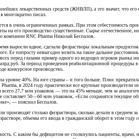
ейших лекарственных средств (ЖНВЛП), а это значит, что его ст
 я многократно писал.
тся в очень ограниченных рамках. При этом себестоимость прои
раты на его производство существенные. Сырье отечественное, 
ю компании RNC Pharma Николай Беспалов.
 время выросли вдвое, сделали физрастворы локальным продукт
 юге. Ее попросту невыгодно возить на такие дальние расстоян
 у всех перед глазами пример одного из ведущих игроков рынка
 млрд руб. За период проведения реабилитационной процедуры в 
воде конкурсное производство.
а уровне 40%. На юге страны – и того больше. Плюс прекратила
harma, в 2024 году практически все крупные производители и
л всего 27,7 млн упаковок — это на 45% меньше, чем за аналог
е составляет 50—60 млн упаковок. «Если сохранятся текущие об
нке», — пояснил Беспалов.
и производят столько физраствора, сколько делали в среднем за
зрастворе, объемы его ввода в гражданский оборот в этом году
вость. С каким бы дефицитом не столкнулись пациенты, врачи, 