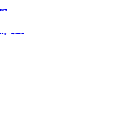
анием
ят до пациентов