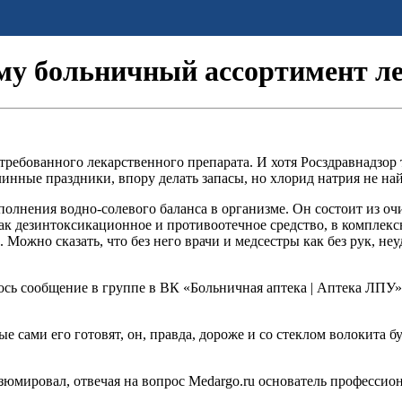
му больничный ассортимент лек
ребованного лекарственного препарата. И хотя Росздравнадзор 
инные праздники, впору делать запасы, но хлорид натрия не най
полнения водно-солевого баланса в организме. Он состоит из о
к дезинтоксикационное и противоотечное средство, в комплекс
 Можно сказать, что без него врачи и медсестры как без рук, не
илось сообщение в группе в ВК «Больничная аптека | Аптека ЛПУ»
ые сами его готовят, он, правда, дороже и со стеклом волокита б
резюмировал, отвечая на вопрос Medargo.ru основатель професси