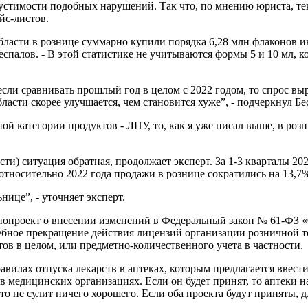
стимости подобных нарушений. Так что, по мнению юриста, тек
йс-листов.
области в рознице суммарно купили порядка 6,28 млн флаконов и
спалов. - В этой статистике не учитываются формы 5 и 10 мл, к
сли сравнивать прошлый год в целом с 2022 годом, то спрос выро
сти скорее улучшается, чем становится хуже”, - подчеркнул Бе
й категории продуктов - ЛПУ, то, как я уже писал выше, в розн
ти) ситуация обратная, продолжает эксперт. За 1-3 кварталы 202
у относительно 2022 года продажи в рознице сократились на 13,7
нице”, - уточняет эксперт.
онопроект о внесении изменений в Федеральный закон № 61-ФЗ 
ебное прекращение действия лицензий организации розничной то
ов в целом, или предметно-количественного учета в частности.
вилах отпуска лекарств в аптеках, которым предлагается ввести
 медицинских организациях. Если он будет принят, то аптеки н
то не сулит ничего хорошего. Если оба проекта будут приняты,