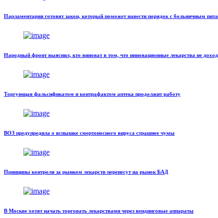
Парламентарии готовят закон, который поможет навести порядок с больничным пит
Народный фронт выяснил, кто виноват в том, что инновационные лекарства не доход
Торгующая фальсификатом и контрафактом аптека продолжит работу
ВОЗ предупредила о вспышке смертоносного вируса страшнее чумы
Принципы контроля за рынком лекарств перенесут на рынок БАД
В Москве хотят начать торговать лекарствами через вендинговые аппараты