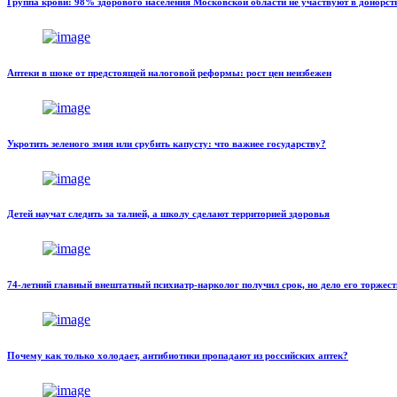
Группа крови: 98% здорового населения Московской области не участвуют в донорст
Аптеки в шоке от предстоящей налоговой реформы: рост цен неизбежен
Укротить зеленого змия или срубить капусту: что важнее государству?
Детей научат следить за талией, а школу сделают территорией здоровья
74-летний главный внештатный психиатр-нарколог получил срок, но дело его торжест
Почему как только холодает, антибиотики пропадают из российских аптек?