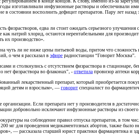
с регулированием в конце концов. К слову, именно из-за зарегу
годы изготавливали инфузионные растворы и обеспечивали ими 
 в состоянии восполнить дефицит препаратов. Пару лет назад 
ть физрастворов, едва ли стоит ожидать серьезного улучшения 
 как натрий хлорид, остаются нерентабельными для производит
ь их производство».
ена чуть ли не ниже цены питьевой воды, притом что сложность 
й, о чем я рассказал в
эфире
радиостанции “Говорит Москва”.
ами и столкнулись с отсутствием физраствора в стационаре, бе
о нет физраствора во флаконах", -
ответила
провизор аптеки кор
ебованный лекарственный препарат, который приобретается поку
ляций детям и взрослым», —
говорит
специалист по фармацевтич
 организации. Если препарата нет у производителя в достаточном
изации добровольно исключают инфузионные растворы из своего 
рокуратуры на соблюдение правил отпуска препаратов, в том ч
 200 мг для проведения медикаментозных абортов, также было не
наров», — рассказала старший юрист практики фармацевтика и 