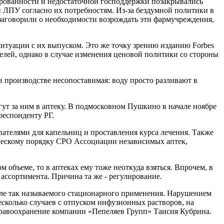
лированности и недостаточной господдержки позакрывались
ЛПУ согласно их потребностям. Из-за бездумной политики в
заговорили о необходимости возрождать эти фармучреждения,
ситуации с их выпуском. Это же точку зрению изданию Forbes
елей, однако в случае изменения ценовой политики со стороны
в производстве несопоставимая: воду просто разливают в
гут за ним в аптеку. В подмосковном Пушкино в начале ноябре
респонденту РГ.
пателями для капельниц и проставления курса лечения. Также
ескому порядку СРО Ассоциации независимых аптек,
 объеме, то в аптеках ему тоже неоткуда взяться. Впрочем, в
ассортимента. Причина та же - регулирование.
исле так называемого стационарного применения. Нарушением
сколько случаев с отпуском инфузионных растворов, на
здравоохранение компании «Пепеляев Групп» Таисия Кубрина.