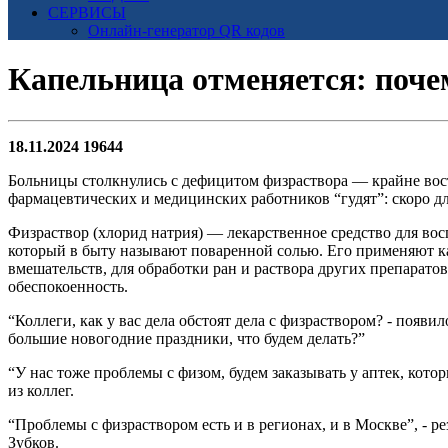
СЕРВИСЫ
Онлайн-генератор QR кодов
Капельница отменяется: поче
18.11.2024
19644
Больницы столкнулись с дефицитом физраствора — крайне вост
фармацевтических и медицинских работников “гудят”: скоро дл
Физраствор (хлорид натрия) — лекарственное средство для вос
который в быту называют поваренной солью. Его применяют ка
вмешательств, для обработки ран и раствора других препаратов.
обеспокоенность.
“Коллеги, как у вас дела обстоят дела с физраствором? - появ
большие новогодние праздники, что будем делать?”
“У нас тоже проблемы с физом, будем заказывать у аптек, котор
из коллег.
“Проблемы с физраствором есть и в регионах, и в Москве”, - 
Зубков.