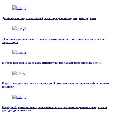
Детей научат следить за талией, а школу сделают территорией здоровья
74-летний главный внештатный психиатр-нарколог получил срок, но дело его
торжествует
Почему как только холодает, антибиотики пропадают из российских аптек?
Парламентарии готовят закон, который поможет навести порядок с больничным
питанием
Народный фронт выяснил, кто виноват в том, что инновационные лекарства не
доходят до пациентов