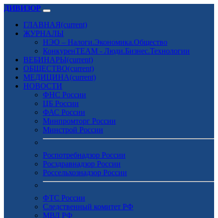
ДИВИЗОР
ГЛАВНАЯ
(current)
ЖУРНАЛЫ
НЭО – Налоги.Экономика.Общество
КонкуренTEAM - Люди.Бизнес.Технологии
ВЕБИНАРЫ
(current)
ОБЩЕСТВО
(current)
МЕДИЦИНА
(current)
НОВОСТИ
ФНС России
ЦБ России
ФАС России
Минпромторг России
Минстрой России
Роспотребнадзор России
Росздравнадзор России
Россельхознадзор России
ФТС России
Следственный комитет РФ
МВД РФ