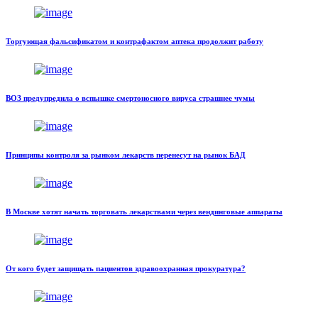
Торгующая фальсификатом и контрафактом аптека продолжит работу
ВОЗ предупредила о вспышке смертоносного вируса страшнее чумы
Принципы контроля за рынком лекарств перенесут на рынок БАД
В Москве хотят начать торговать лекарствами через вендинговые аппараты
От кого будет защищать пациентов здравоохранная прокуратура?