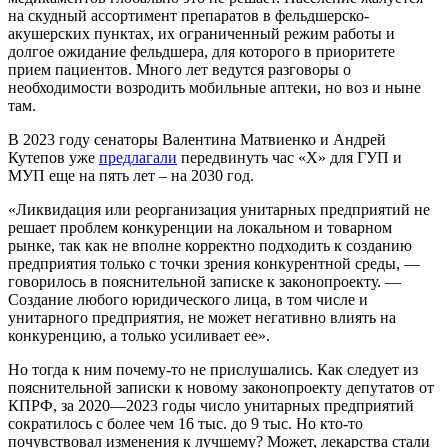
на скудный ассортимент препаратов в фельдшерско-
акушерских пунктах, их ограниченный режим работы и
долгое ожидание фельдшера, для которого в приоритете
прием пациентов. Много лет ведутся разговоры о
необходимости возродить мобильные аптеки, но воз и ныне
там.
В 2023 году сенаторы Валентина Матвиенко и Андрей
Кутепов уже
предлагали
передвинуть час «Х» для ГУП и
МУП еще на пять лет – на 2030 год.
«Ликвидация или реорганизация унитарных предприятий не
решает проблем конкуренции на локальном и товарном
рынке, так как не вполне корректно подходить к созданию
предприятия только с точки зрения конкурентной среды, —
говорилось в пояснительной записке к законопроекту. —
Создание любого юридического лица, в том числе и
унитарного предприятия, не может негативно влиять на
конкуренцию, а только усиливает ее».
Но тогда к ним почему-то не прислушались. Как следует из
пояснительной записки к новому законопроекту депутатов от
КПРФ, за 2020—2023 годы число унитарных предприятий
сократилось с более чем 16 тыс. до 9 тыс. Но кто-то
почувствовал изменения к лучшему? Может, лекарства стали