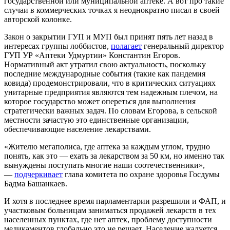
государственной или муниципальной аптеке. А вот про такие
случаи в коммерческих точках я неоднократно писал в своей
авторской колонке.
Закон о закрытии ГУП и МУП был принят пять лет назад в
интересах группы лоббистов,
полагает
генеральный директор
ГУП УР «Аптеки Удмуртии» Константин Егоров.
Нормативный акт утратил свою актуальность, поскольку
последние международные события (такие как пандемия
ковида) продемонстрировали, что в критических ситуациях
унитарные предприятия являются тем надежным плечом, на
которое государство может опереться для выполнения
стратегически важных задач. По словам Егорова, в сельской
местности зачастую это единственные организации,
обеспечивающие население лекарствами.
«Жителю мегаполиса, где аптека за каждым углом, трудно
понять, как это — ехать за лекарством за 50 км, но именно так
вынуждены поступать многие наши соотечественники»,
—
подчеркивает
глава комитета по охране здоровья Госдумы
Бадма Башанкаев.
И хотя в последнее время парламентарии разрешили и ФАП, и
участковым больницам заниматься продажей лекарств в тех
населенных пунктах, где нет аптек, проблему доступности
медикаментов глобально это не решает. Население жалуется