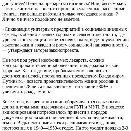
доступнее? Цены на препараты снизились? Или, быть может,
частные аптеки наконец-то пришли в удаленные населенные
пункты, где раньше работали только «государевы люди»?
Лично я ничего подобного не заметил.
«Ликвидация унитарных предприятий в социально значимых
сферах, особенно в малых городах и сельской местности, где
уровень конкуренции остается невысоким, ведет к ухудшению
качества жизни граждан и росту социальной напряженности»,
— утверждают авторы законопроекта.
Не имея под рукой необходимых лекарств, сложно
контролировать течение заболеваний, поддерживать свое
здоровье. Как следствие, проблематично говорить о
достижении целей, поставленных президентом Владимиром
Путиным, - довести продолжительность жизни россиян в
среднем до 78 лет, а в дальнейшем - на уровне «80+» и
увеличить рождаемость.
Более того, все реорганизации оборачиваются серьезными
дополнительными издержками для ГУП и МУП. В процессе
акционирования потребовалось привести в порядок
документацию на многочисленные объекты недвижимости,
землю. Ведь некоторые аптеки располагаются в зданиях,
построенных в 1940—1950-х годах. На это уходит порядка 2-3