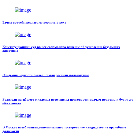
Зачем врачей предлагают вернуть в цеха
Конституционный суд вынес соломоново решение об усыплении бездомных
животных
Эпидемия бедности: более 13 млн россиян малоимущие
Родители погибшего младенца возмущены приговором врачам роддома и будут его
обжаловать
В Москве возобновили дополнительное тестирование кандидатов на врачебные
должности