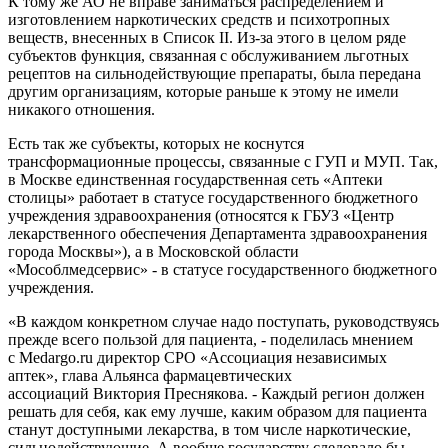
К тому же АО не вправе заниматься распределением и
изготовлением наркотических средств и психотропных
веществ, внесенных в Список II. Из-за этого в целом ряде
субъектов функция, связанная с обслуживанием льготных
рецептов на сильнодействующие препараты, была передана
другим организациям, которые раньше к этому не имели
никакого отношения.
Есть так же субъекты, которых не коснутся
трансформационные процессы, связанные с ГУП и МУП. Так,
в Москве единственная государственная сеть «Аптеки
столицы» работает в статусе государственного бюджетного
учреждения здравоохранения (относятся к ГБУЗ «Центр
лекарственного обеспечения Департамента здравоохранения
города Москвы»), а в Московской области
«Мособлмедсервис» - в статусе государственного бюджетного
учреждения.
«В каждом конкретном случае надо поступать, руководствуясь
прежде всего пользой для пациента, - поделилась мнением
с Medargo.ru директор СРО «Ассоциация независимых
аптек», глава Альянса фармацевтических
ассоциаций Виктория Преснякова. - Каждый регион должен
решать для себя, как ему лучше, каким образом для пациента
станут доступными лекарства, в том числе наркотические,
сильнодействующие. А вообще государству следовало бы