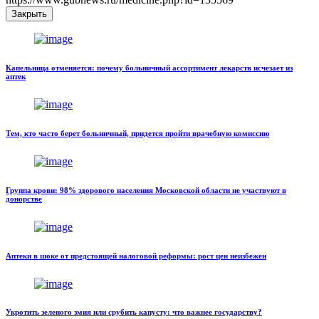
Закрыть
Капельница отменяется: почему больничный ассортимент лекарств исчезает из
аптек
Тем, кто часто берет больничный, придется пройти врачебную комиссию
Группа крови: 98% здорового населения Московской области не участвуют в
донорстве
Аптеки в шоке от предстоящей налоговой реформы: рост цен неизбежен
Укротить зеленого змия или срубить капусту: что важнее государству?