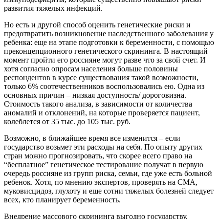
развития тяжелых инфекций.
Но есть и другой способ оценить генетические риски и
предотвратить возникновение наследственного заболевания у
ребенка: еще на этапе подготовки к беременности, с помощью
преконцепционного генетического скрининга. В настоящий
момент пройти его россияне могут разве что за свой счет. И
хотя согласно опросам населения больше половины
респондентов в курсе существования такой возможности,
только 6% соотечественников воспользовались ею. Одна из
основных причин – низкая доступность/ дороговизна.
Стоимость такого анализа, в зависимости от количества
аномалий и отклонений, на которые проверяется пациент,
колеблется от 35 тыс. до 105 тыс. руб.
Возможно, в ближайшее время все изменится – если
государство возьмет эти расходы на себя. По опыту других
стран можно прогнозировать, что скорее всего право на
“бесплатное” генетическое тестирование получат в первую
очередь россияне из групп риска, семьи, где уже есть больной
ребенок. Хотя, по мнению экспертов, проверять на СМА,
муковисцидоз, глухоту и еще сотни тяжелых болезней следует
всех, кто планирует беременность.
Внедрение массового скрининга выгодно государству,