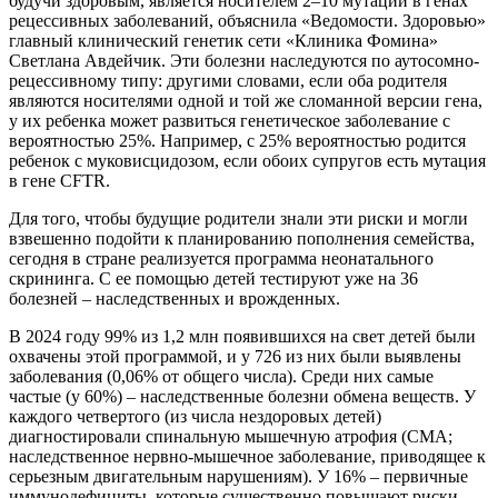
будучи здоровым, является носителем 2–10 мутаций в генах
рецессивных заболеваний, объяснила «Ведомости. Здоровью»
главный клинический генетик сети «Клиника Фомина»
Светлана Авдейчик. Эти болезни наследуются по аутосомно-
рецессивному типу: другими словами, если оба родителя
являются носителями одной и той же сломанной версии гена,
у их ребенка может развиться генетическое заболевание с
вероятностью 25%. Например, с 25% вероятностью родится
ребенок с муковисцидозом, если обоих супругов есть мутация
в гене CFTR.
Для того, чтобы будущие родители знали эти риски и могли
взвешенно подойти к планированию пополнения семейства,
сегодня в стране реализуется программа неонатального
скрининга. С ее помощью детей тестируют уже на 36
болезней – наследственных и врожденных.
В 2024 году 99% из 1,2 млн появившихся на свет детей были
охвачены этой программой, и у 726 из них были выявлены
заболевания (0,06% от общего числа). Среди них самые
частые (у 60%) – наследственные болезни обмена веществ. У
каждого четвертого (из числа нездоровых детей)
диагностировали спинальную мышечную атрофия (СМА;
наследственное нервно-мышечное заболевание, приводящее к
серьезным двигательным нарушениям). У 16% – первичные
иммунодефициты, которые существенно повышают риски