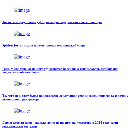
Знать себе цену: почему физрастворы подорожали в несколько раз
Spiritus fortis: куда и почему пропал медицинский спирт
Галя, у нас отмена: почему суд запретил россиянам использовать антибиотик
подмосковной компании
То, чего не может быть: как россияне лечат уши и сердце соком винограда и почему
недовольна прокуратура
Держи карман шире: сколько денег потратили на лекарства в 2024 году сами
россияне и государство