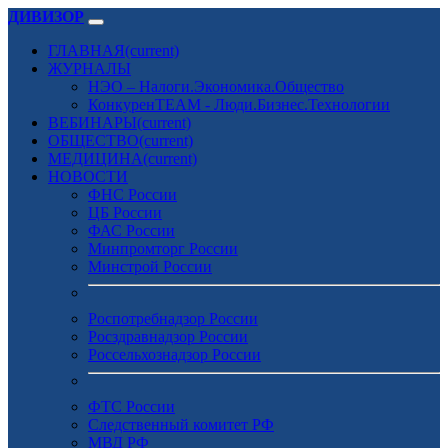
ДИВИЗОР
ГЛАВНАЯ
(current)
ЖУРНАЛЫ
НЭО – Налоги.Экономика.Общество
КонкуренTEAM - Люди.Бизнес.Технологии
ВЕБИНАРЫ
(current)
ОБЩЕСТВО
(current)
МЕДИЦИНА
(current)
НОВОСТИ
ФНС России
ЦБ России
ФАС России
Минпромторг России
Минстрой России
Роспотребнадзор России
Росздравнадзор России
Россельхознадзор России
ФТС России
Следственный комитет РФ
МВД РФ