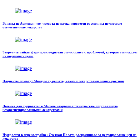
Бананы из Арктики: чем чревата попытка перевести россиян на полностью
отечественные лекарства
Закрутить гайки: фармпроизводители столкнулись с проблемой, которая вынуждает
их поднимать цены
Пациенты помогут Минздраву решать, какими лекарствами лечить россиян
Лазейка для суррогата: в Москве накрыли аптечную сеть, торговавшую
незарегистрированными лекарствами
Нуждается в перенастройке: Счетная Палата раскритиковала регулирование цен на
лекарства