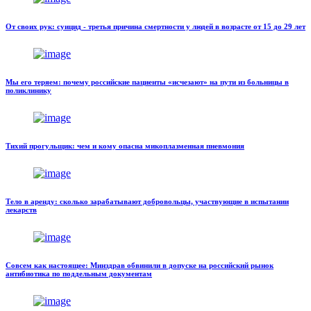
От своих рук: суицид - третья причина смертности у людей в возрасте от 15 до 29 лет
Мы его теряем: почему российские пациенты «исчезают» на пути из больницы в
поликлинику
Тихий прогульщик: чем и кому опасна микоплазменная пневмония
Тело в аренду: сколько зарабатывают добровольцы, участвующие в испытании
лекарств
Совсем как настоящее: Минздрав обвинили в допуске на российский рынок
антибиотика по поддельным документам