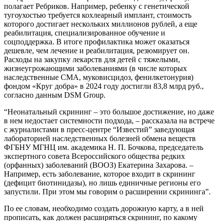
полагает Ребриков. Например, ребенку с генетической
тугоухостью требуется кохлеарный имплант, стоимость
которого достигает нескольких миллионов рублей, а еще
реабилитация, специализированное обучение и
соцподдержка. В итоге профилактика может оказаться
дешевле, чем лечение и реабилитация, резюмирует он.
Расходы на закупку лекарств для детей с тяжелыми,
жизнеугрожающими заболеваниями (в числе которых
наследственные СМА, муковисцидоз, фенилкетонурия)
фондом «Круг добра» в 2024 году достигли 83,8 млрд руб.,
согласно данным DSM Group.
“Неонатальный скрининг – это большое достижение, но даже
в нем недостает системности подхода, – рассказала на встрече
с журналистами в пресс-центре “Известий” заведующая
лабораторией наследственных болезней обмена веществ
ФГБНУ МГНЦ им. академика Н. П. Бочкова, председатель
экспертного совета Всероссийского общества редких
(орфанных) заболеваний (ВООЗ) Екатерина Захарова. –
Например, есть заболевание, которое входит в скрининг
(дефицит биотинидазы), но лишь единичные регионы его
запустили. При этом мы говорим о расширении скрининга”.
По ее словам, необходимо создать дорожную карту, а в ней
прописать, как должен расширяться скрининг, по какому