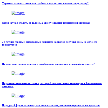
Укротить зеленого змия или срубить капусту: что важнее государству?
Детей научат следить за талией, а школу сделают территорией здоровья
74-летний главный внештатный психиатр-нарколог получил срок, но дело его
торжествует
Почему как только холодает, антибиотики пропадают из российских аптек?
Парламентарии готовят закон, который поможет навести порядок с больничным
питанием
Народный фронт выяснил, кто виноват в том, что инновационные лекарства не