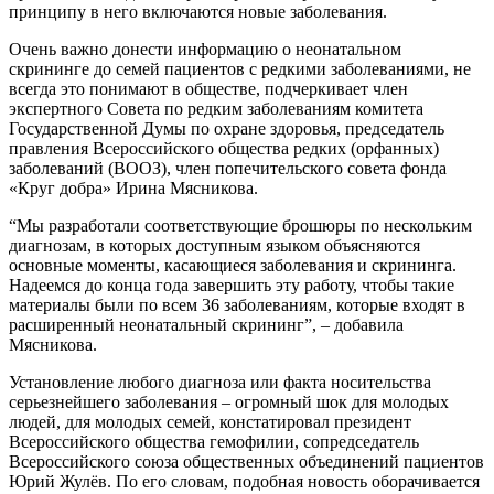
принципу в него включаются новые заболевания.
Очень важно донести информацию о неонатальном
скрининге до семей пациентов с редкими заболеваниями, не
всегда это понимают в обществе, подчеркивает член
экспертного Совета по редким заболеваниям комитета
Государственной Думы по охране здоровья, председатель
правления Всероссийского общества редких (орфанных)
заболеваний (ВООЗ), член попечительского совета фонда
«Круг добра» Ирина Мясникова.
“Мы разработали соответствующие брошюры по нескольким
диагнозам, в которых доступным языком объясняются
основные моменты, касающиеся заболевания и скрининга.
Надеемся до конца года завершить эту работу, чтобы такие
материалы были по всем 36 заболеваниям, которые входят в
расширенный неонатальный скрининг”, – добавила
Мясникова.
Установление любого диагноза или факта носительства
серьезнейшего заболевания – огромный шок для молодых
людей, для молодых семей, констатировал президент
Всероссийского общества гемофилии, сопредседатель
Всероссийского союза общественных объединений пациентов
Юрий Жулёв. По его словам, подобная новость оборачивается