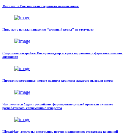
Мест нет: в России стали открывать меньше аптек
Пять лет с начала пандемии: “длинный ковид” не отступает
Спиртовая настройка: Росздравнадзор вскрыл нарушения у фармацевтических
оптовиков
Пилюля из коровника: новые правила хранения лекарств вызвали споры
Чем лечиться будем: российских фармпроизводителей призвали активнее
разрабатывать современные лекарства
Штрафбат: депутаты ополчились против медицинских страховых компаний