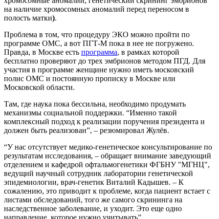
хромосомные аномалии, генетический скрининг эмбрионов
на наличие хромосомных аномалий перед переносом в
полость матки
)
.
Проблема в том, что процедуру ЭКО можно пройти по
программе ОМС, а вот ПГТ-М пока в нее не погружено.
Правда, в Москве есть
программа
, в рамках которой
бесплатно проверяют до трех эмбрионов методом ПГД. Для
участия в программе женщине нужно иметь московский
полис ОМС и постоянную прописку в Москве или
Московской области.
Там, где наука пока бессильна, необходимо продумать
механизмы социальной поддержки. “Именно такой
комплексный подход к реализации поручения президента и
должен быть реализован”, – резюмировал Жулёв.
“У нас отсутствует медико-генетическое консультирование по
результатам исследования, – обращает внимание заведующий
отделением и кафедрой офтальмогенетики ФГБНУ "МГНЦ",
ведущий научный сотрудник лаборатории генетической
эпидемиологии, врач-генетик Виталий Кадышев. – К
сожалению, это приводит к проблеме, когда пациент встает с
листами обследований, того же самого скрининга на
наследственное заболевание, и уходит. Это еще одно
направление, которое нужно учитывать”.