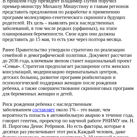
В прошлом году президент Владимир Путин поручил
премьер-министру Михаилу Мишустину и главам регионов
представить предложения по разработке и применению
программ молекулярно-генетического скрининга будущих
родителей. Их цель – выявлять риск наследственных
заболеваний, в том числе редких (орфанных), на этапе
планирования беременности. Свои идеи они должны
представить до 15 мая, то есть уже через полтора месяца.
Ранее Правительство утвердило стратегию по реализации
семейной и демографической политики. Документ рассчитан
до 2036 года, ключевым звеном станет национальный проект
«Семья». Стратегия предполагает расширение сети женских
консультаций, модернизацию перинатальных центров,
детских больниц, развитие программ реабилитации и
психологической поддержки женщин после рождения
ребенка, а также совершенствование скрининговых программ
для беременных женщин и детей.
Риск рождения ребенка с наследственным
заболеванием
составляет
около 1% – это выше, чем
вероятность попасть в автомобильную аварию в течение года,
говорит генетик, проректор по научной работе РНИМУ им. Н.
И. Пирогова Денис Ребриков. Но есть факторы, которые в
десятки раз увеличивают этот риск.Каждый человек, даже