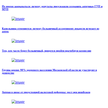
Не время закрываться: почему депутаты предложили сохранить аптечные ГУП и
МУП
Капельница отменяется: почему больничный ассортимент лекарств исчезает из
аптек
Тем, кто часто берет больничный, придется пройти врачебную комиссию
Группа крови: 98% здорового населения Московской области не участвуют в
донорстве
Аптеки в шоке от предстоящей налоговой реформы: рост цен неизбежен