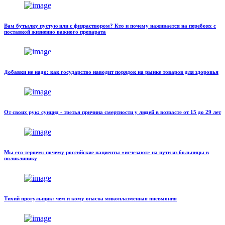
Вам бутылку пустую или с физраствором? Кто и почему наживается на перебоях с
поставкой жизненно важного препарата
Добавки не надо: как государство наводит порядок на рынке товаров для здоровья
От своих рук: суицид - третья причина смертности у людей в возрасте от 15 до 29 лет
Мы его теряем: почему российские пациенты «исчезают» на пути из больницы в
поликлинику
Тихий прогульщик: чем и кому опасна микоплазменная пневмония