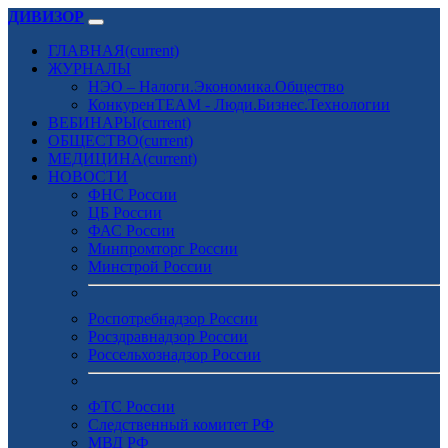
ДИВИЗОР
ГЛАВНАЯ
(current)
ЖУРНАЛЫ
НЭО – Налоги.Экономика.Общество
КонкуренTEAM - Люди.Бизнес.Технологии
ВЕБИНАРЫ
(current)
ОБЩЕСТВО
(current)
МЕДИЦИНА
(current)
НОВОСТИ
ФНС России
ЦБ России
ФАС России
Минпромторг России
Минстрой России
Роспотребнадзор России
Росздравнадзор России
Россельхознадзор России
ФТС России
Следственный комитет РФ
МВД РФ