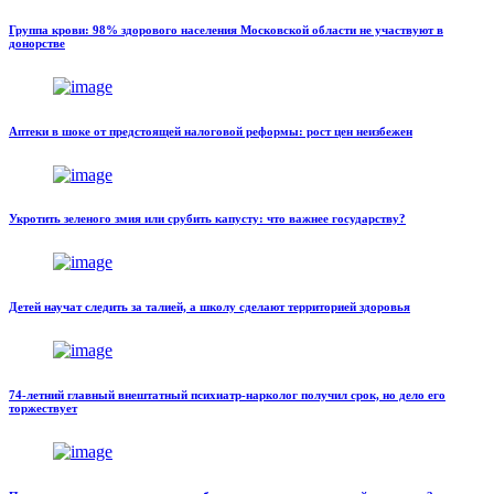
Группа крови: 98% здорового населения Московской области не участвуют в
донорстве
Аптеки в шоке от предстоящей налоговой реформы: рост цен неизбежен
Укротить зеленого змия или срубить капусту: что важнее государству?
Детей научат следить за талией, а школу сделают территорией здоровья
74-летний главный внештатный психиатр-нарколог получил срок, но дело его
торжествует