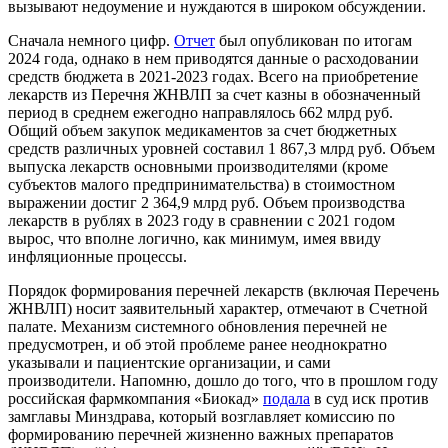
вызывают недоумение и нуждаются в широком обсуждении.
Сначала немного цифр.
Отчет
был опубликован по итогам
2024 года, однако в нем приводятся данные о расходовании
средств бюджета в 2021-2023 годах. Всего на приобретение
лекарств из Перечня ЖНВЛП за счет казны в обозначенный
период в среднем ежегодно направлялось 662 млрд руб.
Общий объем закупок медикаментов за счет бюджетных
средств различных уровней составил 1 867,3 млрд руб. Объем
выпуска лекарств основными производителями (кроме
субъектов малого предпринимательства) в стоимостном
выражении достиг 2 364,9 млрд руб. Объем производства
лекарств в рублях в 2023 году в сравнении с 2021 годом
вырос, что вполне логично, как минимум, имея ввиду
инфляционные процессы.
Порядок формирования перечней лекарств (включая Перечень
ЖНВЛП) носит заявительный характер, отмечают в Счетной
палате. Механизм системного обновления перечней не
предусмотрен, и об этой проблеме ранее неоднократно
указывали и пациентские организации, и сами
производители. Напомню, дошло до того, что в прошлом году
российская фармкомпания «Биокад»
подала
в суд иск против
замглавы Минздрава, который возглавляет комиссию по
формированию перечней жизненно важных препаратов