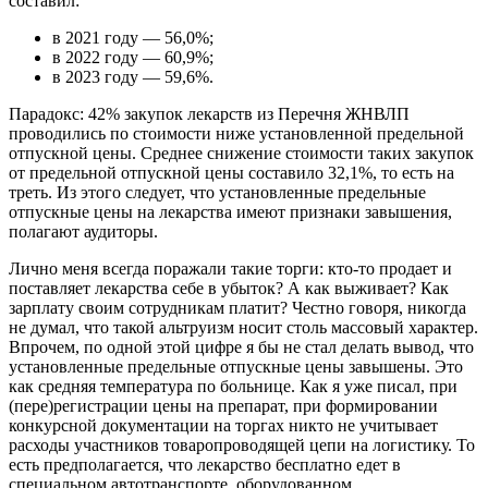
составил:
в 2021 году — 56,0%;
в 2022 году — 60,9%;
в 2023 году — 59,6%.
Парадокс: 42% закупок лекарств из Перечня ЖНВЛП
проводились по стоимости ниже установленной предельной
отпускной цены. Среднее снижение стоимости таких закупок
от предельной отпускной цены составило 32,1%, то есть на
треть. Из этого следует, что установленные предельные
отпускные цены на лекарства имеют признаки завышения,
полагают аудиторы.
Лично меня всегда поражали такие торги: кто-то продает и
поставляет лекарства себе в убыток? А как выживает? Как
зарплату своим сотрудникам платит? Честно говоря, никогда
не думал, что такой альтруизм носит столь массовый характер.
Впрочем, по одной этой цифре я бы не стал делать вывод, что
установленные предельные отпускные цены завышены. Это
как средняя температура по больнице. Как я уже писал, при
(пере)регистрации цены на препарат, при формировании
конкурсной документации на торгах никто не учитывает
расходы участников товаропроводящей цепи на логистику. То
есть предполагается, что лекарство бесплатно едет в
специальном автотранспорте, оборудованном