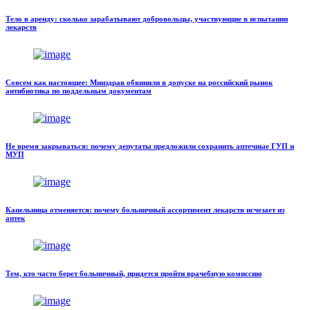
Тело в аренду: сколько зарабатывают добровольцы, участвующие в испытании
лекарств
Совсем как настоящее: Минздрав обвинили в допуске на российский рынок
антибиотика по поддельным документам
Не время закрываться: почему депутаты предложили сохранить аптечные ГУП и
МУП
Капельница отменяется: почему больничный ассортимент лекарств исчезает из
аптек
Тем, кто часто берет больничный, придется пройти врачебную комиссию