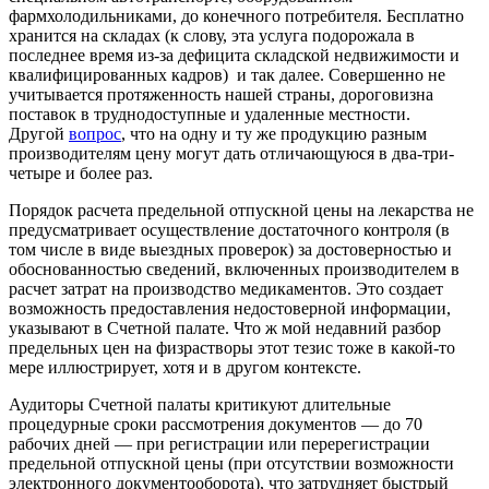
фармхолодильниками, до конечного потребителя. Бесплатно
хранится на складах (к слову, эта услуга подорожала в
последнее время из-за дефицита складской недвижимости и
квалифицированных кадров) и так далее. Совершенно не
учитывается протяженность нашей страны, дороговизна
поставок в труднодоступные и удаленные местности.
Другой
вопрос
, что на одну и ту же продукцию разным
производителям цену могут дать отличающуюся в два-три-
четыре и более раз.
Порядок расчета предельной отпускной цены на лекарства не
предусматривает осуществление достаточного контроля (в
том числе в виде выездных проверок) за достоверностью и
обоснованностью сведений, включенных производителем в
расчет затрат на производство медикаментов. Это создает
возможность предоставления недостоверной информации,
указывают в Счетной палате. Что ж мой недавний разбор
предельных цен на физрастворы этот тезис тоже в какой-то
мере иллюстрирует, хотя и в другом контексте.
Аудиторы Счетной палаты критикуют длительные
процедурные сроки рассмотрения документов — до 70
рабочих дней — при регистрации или перерегистрации
предельной отпускной цены (при отсутствии возможности
электронного документооборота), что затрудняет быстрый