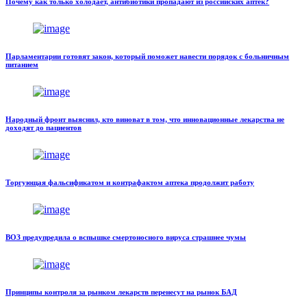
Почему как только холодает, антибиотики пропадают из российских аптек?
Парламентарии готовят закон, который поможет навести порядок с больничным
питанием
Народный фронт выяснил, кто виноват в том, что инновационные лекарства не
доходят до пациентов
Торгующая фальсификатом и контрафактом аптека продолжит работу
ВОЗ предупредила о вспышке смертоносного вируса страшнее чумы
Принципы контроля за рынком лекарств перенесут на рынок БАД